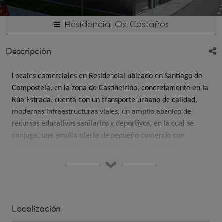
Residencial Os Castaños
Descripción
Locales comerciales en Residencial ubicado en Santiago de
Compostela, en la zona de Castiñeiriño, concretamente en la
Rúa Estrada, cuenta con un transporte urbano de calidad,
modernas infraestructuras viales, un amplio abanico de
recursos educativos sanitarios y deportivos, en la cual se
conjuga, una amplia oferta de pequeño comercio con
grandes superficies de distribución como el HiperCor.
Cabe señalar su proximidad a la ciudad de la Cultura, el
Multiusos Fontes do Sar, así como al futuro parque de Brañas
do Sar
Localización
Un entorno consolidado con amplia dotación de Servicios que