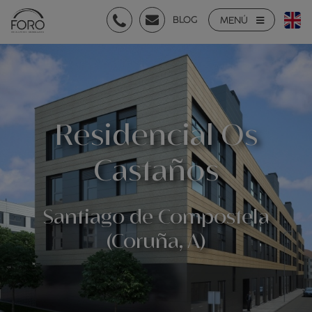
BLOG
MENÚ
Residencial Os
Castaños
Santiago de Compostela
(Coruña, A)