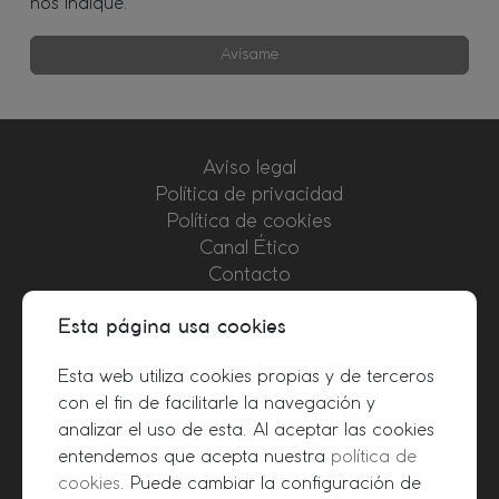
nos indique.
Avísame
Aviso legal
Política de privacidad
Política de cookies
Canal Ético
Contacto
Colaboradores
Esta página usa cookies
+34 915 424 211
Esta web utiliza cookies propias y de terceros
info@foroconsultores.com
con el fin de facilitarle la navegación y
analizar el uso de esta. Al aceptar las cookies
entendemos que acepta nuestra
política de
cookies
. Puede cambiar la configuración de