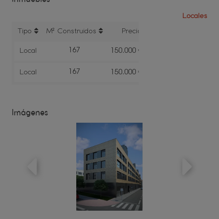
Locales
Tipo
M² Construidos
Precio
Plano
167
Local
150.000 €
Ver plano
167
Local
150.000 €
Ver plano
Imágenes
anterior
siguient