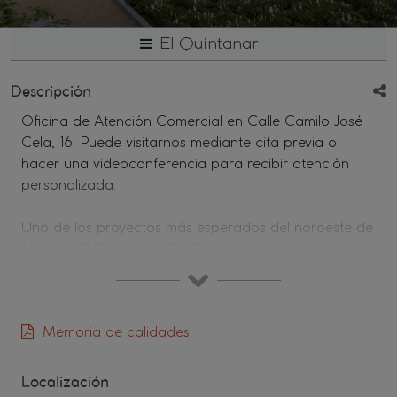
El Quintanar
Descripción
Oficina de Atención Comercial en Calle Camilo José
Cela, 16. Puede visitarnos mediante cita previa o
hacer una videoconferencia para recibir atención
personalizada.
Uno de los proyectos más esperados del noroeste de
Madrid, El Quintanar The Residences es una
propuesta residencial única dividida en tres
extraordinarias fases — La Retorna, Las Dovelas y El
Lindal — que respiran calidad y bienestar en todos
Memoria de calidades
los sentidos. Seguridad, accesibilidad, confort y
cuidado de las personas, unidos a logros auténticos
en ocupación sostenible.
Localización