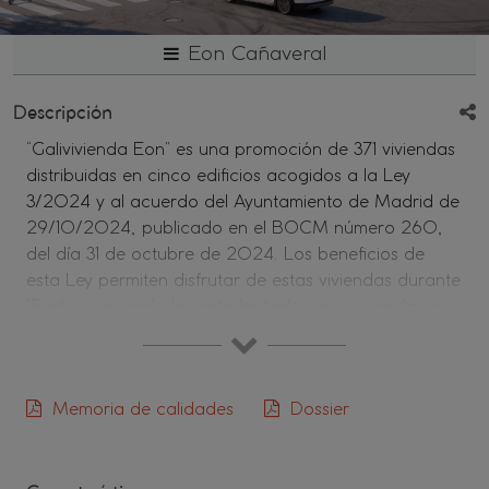
Eon Cañaveral
Descripción
“Galivivienda Eon” es una promoción de 371 viviendas
distribuidas en cinco edificios acogidos a la Ley
3/2024 y al acuerdo del Ayuntamiento de Madrid de
29/10/2024, publicado en el BOCM número 260,
del día 31 de octubre de 2024. Los beneficios de
esta Ley permiten disfrutar de estas viviendas durante
15 años pagando la renta limitada para viviendas con
protección pública (VPPL). Pasados esos 15 años, las
viviendas son de renta y venta libres.
MODELO EON - ¿POR QUÉ ES DIFERENTE?
Memoria de calidades
Dossier
MUY IMPORTANTE: El precio que figura en este
anuncio se corresponde con el coste estimado de la
vivienda al finalizar la construcción. Para dentro de 15