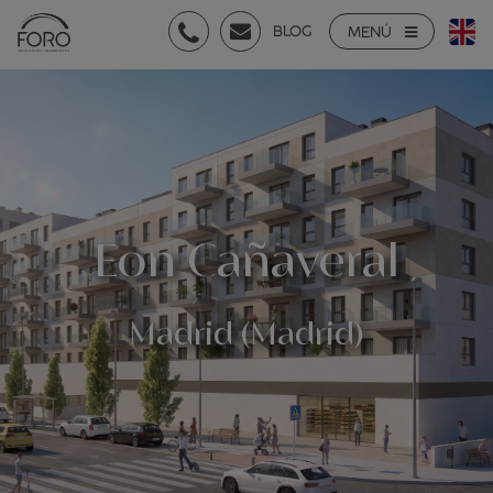
BLOG
MENÚ
Eon Cañaveral
Madrid (Madrid)