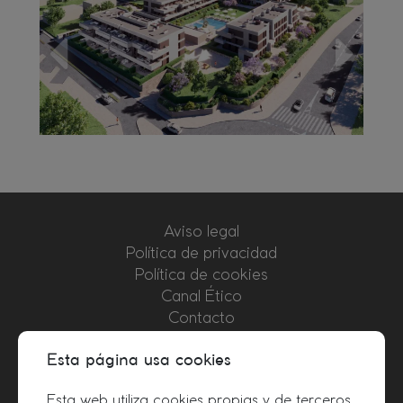
anterior
siguient
Aviso legal
Política de privacidad
Política de cookies
Canal Ético
Contacto
Colaboradores
Esta página usa cookies
+34 915 424 211
Esta web utiliza cookies propias y de terceros