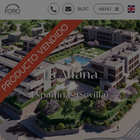
BLOG
MENÚ
ODUCTO VENDIDO
La Altana
Espartinas (Sevilla)