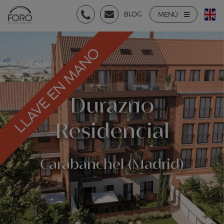
BLOG
MENÚ
LLAVE EN MANO
Durazno
Residencial
Carabanchel (Madrid)