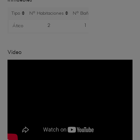
Inmuebles
Tipo
Nº Habitaciones
Nº Baños
M² Construidos
2
1
83
Ático
Vídeo